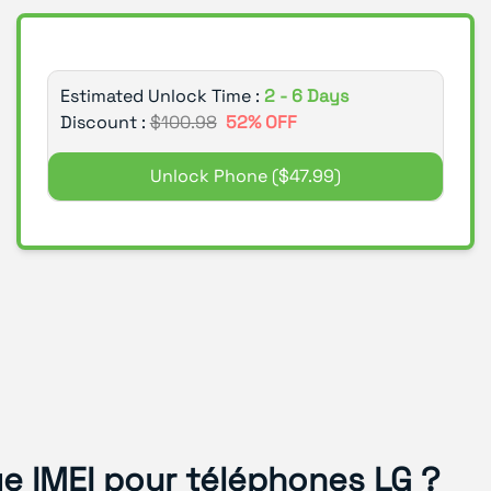
Estimated Unlock Time :
2 - 6 Days
Discount :
$
100.98
52
% OFF
Unlock Phone
($47.99)
ge IMEI pour téléphones LG ?