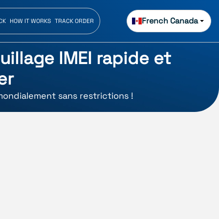
French Canada
CK
HOW IT WORKS
TRACK ORDER
uillage IMEI rapide et
er
mondialement sans restrictions !