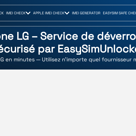
CK
IMEI CHECK
APPLE IMEI CHECK
IMEI GENERATOR
EASYSIM SAFE CHE
ne LG – Service de déverro
écurisé par EasySimUnlock
G en minutes — Utilisez n'importe quel fournisseur 