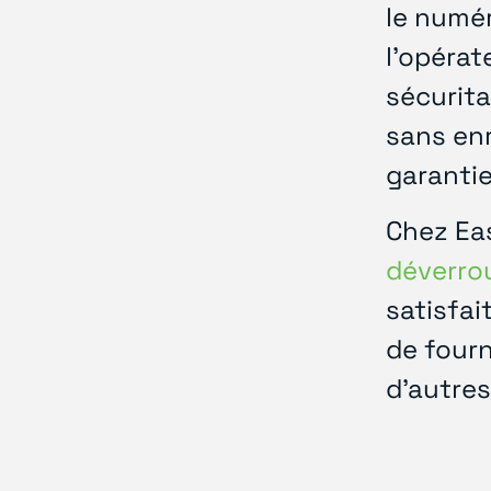
le numér
l'opérat
sécurita
sans en
garantie
Chez Ea
déverrou
satisfai
de fourn
d'autres