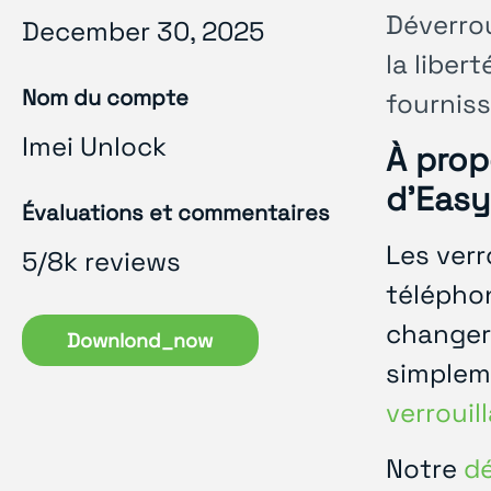
Déverro
December 30, 2025
la liber
Nom du compte
fourniss
Imei Unlock
À prop
d'Easy
Évaluations et commentaires
Les verr
5/8k reviews
téléphon
changer 
Downlond_now
simplem
verrouil
Notre
dé