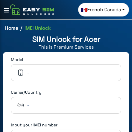
French Canada
Home
IMEI Unlock
SIM Unlock for
Acer
This is
Premium
Services
Model
-
Carrier/Country
-
Input your IMEI number