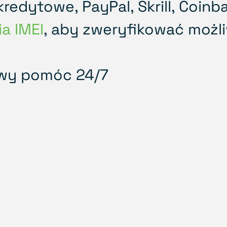
kredytowe, PayPal, Skrill, Coinb
a IMEI
, aby zweryfikować możl
owy pomóc 24/7