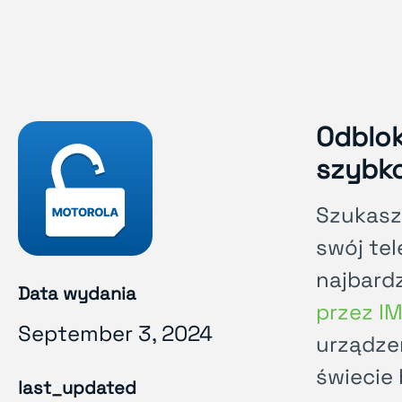
Odblok
szybko
Szukasz
swój te
najbard
Data wydania
przez I
September 3, 2024
urządzen
świecie 
last_updated