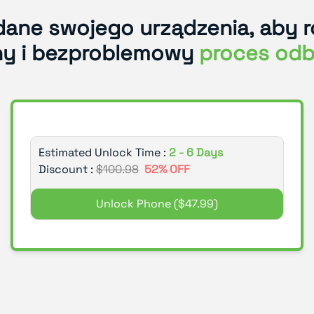
dane swojego urządzenia, aby 
ny i bezproblemowy
proces odb
Estimated Unlock Time :
2 - 6 Days
Discount :
$
100.98
52
% OFF
Unlock Phone
($47.99)