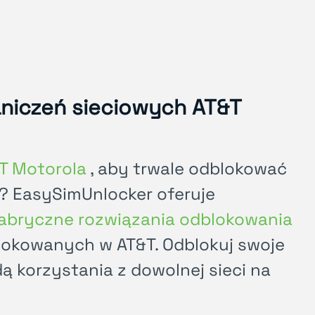
aniczeń sieciowych AT&T
TT Motorola
, aby trwale odblokować
T? EasySimUnlocker oferuje
abryczne rozwiązania odblokowania
lokowanych w AT&T. Odblokuj swoje
dą korzystania z dowolnej sieci na