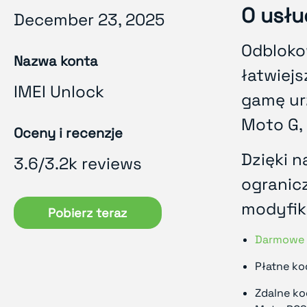
O usłu
December 23, 2025
Odbloko
Nazwa konta
łatwiej
IMEI Unlock
gamę ur
Moto G, 
Oceny i recenzje
Dzięki n
3.6/3.2k reviews
ogranicz
modyfik
Pobierz teraz
Darmowe 
Płatne ko
Zdalne ko