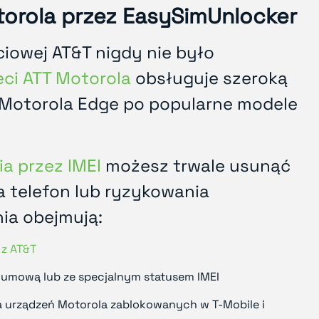
torola przez EasySimUnlocker
iowej AT&T nigdy nie było
eci ATT Motorola
obsługuje szeroką
 Motorola Edge po popularne modele
a przez IMEI
możesz trwale usunąć
a telefon lub ryzykowania
ia obejmują:
z AT&T
 umową lub ze specjalnym statusem IMEI
la urządzeń Motorola zablokowanych w T-Mobile i