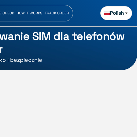
Polish
E CHECK
HOW IT WORKS
TRACK ORDER
wanie SIM dla telefonów
r
ko i bezpiecznie