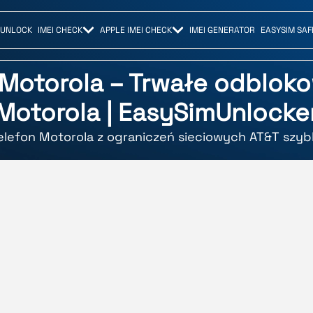
 UNLOCK
IMEI CHECK
APPLE IMEI CHECK
IMEI GENERATOR
EASYSIM SAF
 Motorola – Trwałe odbloko
Motorola | EasySimUnlocke
elefon Motorola z ograniczeń sieciowych AT&T szyb