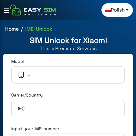
Polish
Home
IMEI Unlock
SIM Unlock for
Xiaomi
This is
Premium
Services
Model
-
Carrier/Country
-
Input your IMEI number