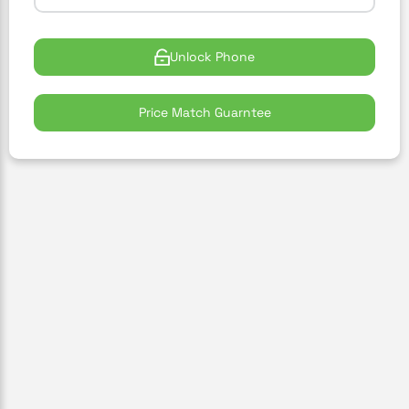
Unlock Phone
Price Match Guarntee