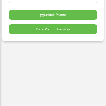
Unlock Phone
Price Match Guarntee