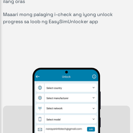
ilang oras
Maaari mong palaging i-check ang iyong unlock
progress sa loob ng EasySimUnlocker app