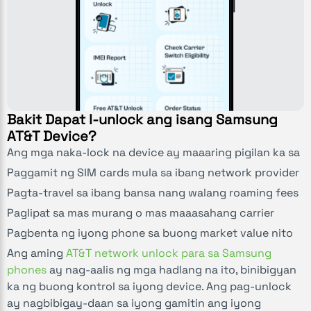
Bakit Dapat I-unlock ang isang Samsung
AT&T Device?
Ang mga naka-lock na device ay maaaring pigilan ka sa
Paggamit ng SIM cards mula sa ibang network provider
Pagta-travel sa ibang bansa nang walang roaming fees
Paglipat sa mas murang o mas maaasahang carrier
Pagbenta ng iyong phone sa buong market value nito
Ang aming
AT&T network unlock para sa Samsung
phones
ay nag-aalis ng mga hadlang na ito, binibigyan
ka ng buong kontrol sa iyong device. Ang pag-unlock
ay nagbibigay-daan sa iyong gamitin ang iyong