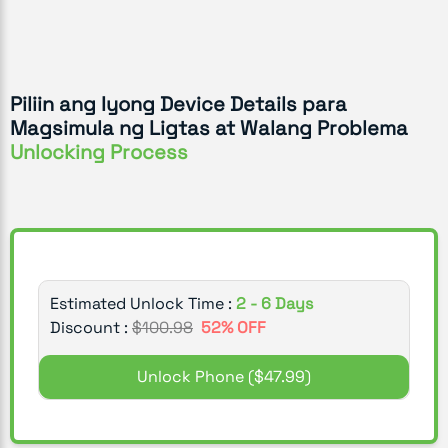
Piliin ang Iyong Device Details para
Magsimula ng Ligtas at Walang Problema
Unlocking Process
Estimated Unlock Time :
2 - 6 Days
Discount :
$
100.98
52
% OFF
Unlock Phone
($47.99)