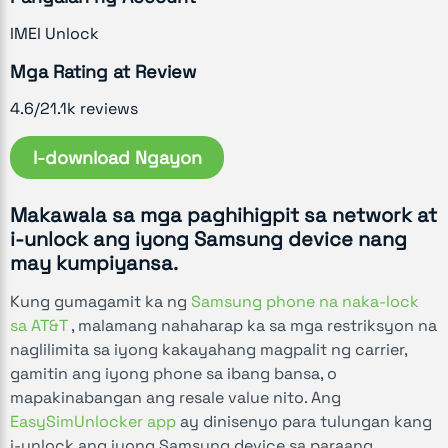
IMEI Unlock
Mga Rating at Review
4.6/21.1k reviews
I-download Ngayon
Makawala sa mga paghihigpit sa network at
i-unlock ang iyong Samsung device nang
may kumpiyansa.
Kung gumagamit ka ng
Samsung phone na naka-lock
sa AT&T
, malamang nahaharap ka sa mga restriksyon na
naglilimita sa iyong kakayahang magpalit ng carrier,
gamitin ang iyong phone sa ibang bansa, o
mapakinabangan ang resale value nito. Ang
EasySimUnlocker app
ay dinisenyo para tulungan kang
i-unlock ang iyong Samsung device sa paraang