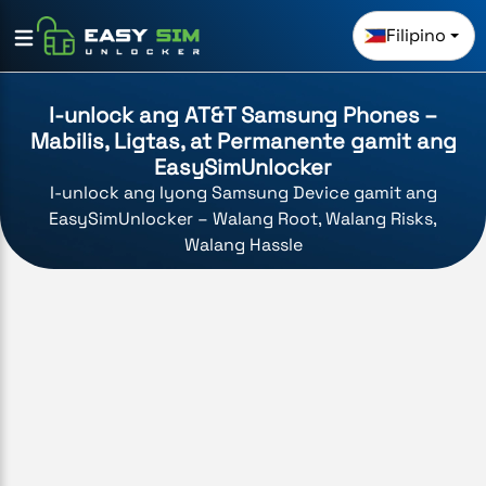
Filipino
I-unlock ang AT&T Samsung Phones –
Mabilis, Ligtas, at Permanente gamit ang
EasySimUnlocker
I-unlock ang Iyong Samsung Device gamit ang
EasySimUnlocker – Walang Root, Walang Risks,
Walang Hassle