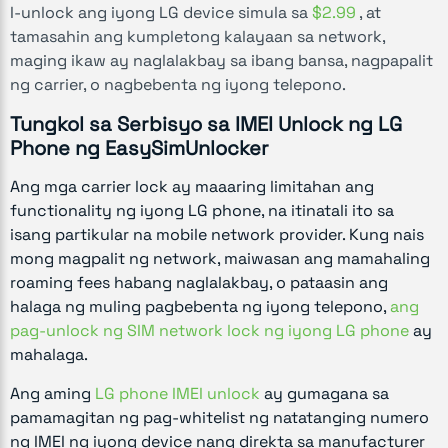
I-unlock ang iyong LG device simula sa
$2.99
, at
tamasahin ang kumpletong kalayaan sa network,
maging ikaw ay naglalakbay sa ibang bansa, nagpapalit
ng carrier, o nagbebenta ng iyong telepono.
Tungkol sa Serbisyo sa IMEI Unlock ng LG
Phone ng EasySimUnlocker
Ang mga carrier lock ay maaaring limitahan ang
functionality ng iyong LG phone, na itinatali ito sa
isang partikular na mobile network provider. Kung nais
mong magpalit ng network, maiwasan ang mamahaling
roaming fees habang naglalakbay, o pataasin ang
halaga ng muling pagbebenta ng iyong telepono,
ang
pag-unlock ng SIM network lock ng iyong LG phone
ay
mahalaga.
Ang aming
LG phone IMEI unlock
ay gumagana sa
pamamagitan ng pag-whitelist ng natatanging numero
ng IMEI ng iyong device nang direkta sa manufacturer