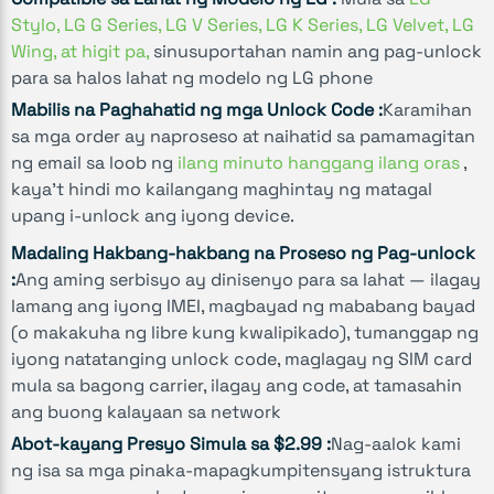
Stylo, LG G Series, LG V Series, LG K Series, LG Velvet, LG
Wing, at higit pa,
sinusuportahan namin ang pag-unlock
para sa halos lahat ng modelo ng LG phone
Mabilis na Paghahatid ng mga Unlock Code :
Karamihan
sa mga order ay naproseso at naihatid sa pamamagitan
ng email sa loob ng
ilang minuto hanggang ilang oras
,
kaya’t hindi mo kailangang maghintay ng matagal
upang i-unlock ang iyong device.
Madaling Hakbang-hakbang na Proseso ng Pag-unlock
:
Ang aming serbisyo ay dinisenyo para sa lahat — ilagay
lamang ang iyong IMEI, magbayad ng mababang bayad
(o makakuha ng libre kung kwalipikado), tumanggap ng
iyong natatanging unlock code, maglagay ng SIM card
mula sa bagong carrier, ilagay ang code, at tamasahin
ang buong kalayaan sa network
Abot-kayang Presyo Simula sa $2.99 :
Nag-aalok kami
ng isa sa mga pinaka-mapagkumpitensyang istruktura