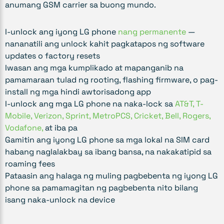
anumang GSM carrier sa buong mundo.
I-unlock ang iyong LG phone
nang permanente
—
nananatili ang unlock kahit pagkatapos ng software
updates o factory resets
Iwasan ang mga kumplikado at mapanganib na
pamamaraan tulad ng rooting, flashing firmware, o pag-
install ng mga hindi awtorisadong app
I-unlock ang mga LG phone na naka-lock sa
AT&T, T-
Mobile, Verizon, Sprint, MetroPCS, Cricket, Bell, Rogers,
Vodafone,
at iba pa
Gamitin ang iyong LG phone sa mga lokal na SIM card
habang naglalakbay sa ibang bansa, na nakakatipid sa
roaming fees
Pataasin ang halaga ng muling pagbebenta ng iyong LG
phone sa pamamagitan ng pagbebenta nito bilang
isang naka-unlock na device