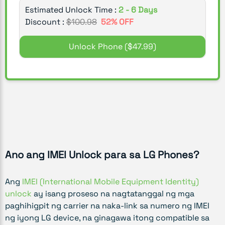
Estimated Unlock Time :
2 - 6 Days
Discount :
$
100.98
52
% OFF
Unlock Phone
($47.99)
Ano ang IMEI Unlock para sa LG Phones?
Ang
IMEI (International Mobile Equipment Identity)
unlock
ay isang proseso na nagtatanggal ng mga
paghihigpit ng carrier na naka-link sa numero ng IMEI
ng iyong LG device, na ginagawa itong compatible sa