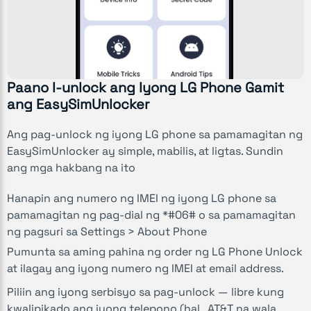
Paano I-unlock ang Iyong LG Phone Gamit
ang EasySimUnlocker
Ang pag-unlock ng iyong LG phone sa pamamagitan ng
EasySimUnlocker ay simple, mabilis, at ligtas. Sundin
ang mga hakbang na ito
Hanapin ang numero ng IMEI ng iyong LG phone sa
pamamagitan ng pag-dial ng *#06# o sa pamamagitan
ng pagsuri sa Settings > About Phone
Pumunta sa aming pahina ng order ng LG Phone Unlock
at ilagay ang iyong numero ng IMEI at email address.
Piliin ang iyong serbisyo sa pag-unlock — libre kung
kwalipikado ang iyong telepono (hal., AT&T na wala