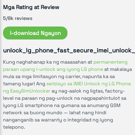
Mga Rating at Review
5/8k reviews
I-download Ngayon
unlock_lg_phone_fast_secure_imei_unlock
Kung naghahanap ka ng maaasahan at
permanenteng
paraan upang i-unlock ang iyong LG phone
at makalaya
mula sa mga limitasyon ng carrier, napunta ka sa
tamang lugar! Ang
serbisyo sa IMEI Unlock ng LG Phone
ng EasySimUnlocker
ay nag-aalok ng ligtas, factory-
level na paraan ng pag-unlock na nagpapahintulot sa
iyong LG smartphone na gumana sa anumang GSM
network sa buong mundo — lahat nang hindi
nanganganib sa warranty o integridad ng iyong
telepono.