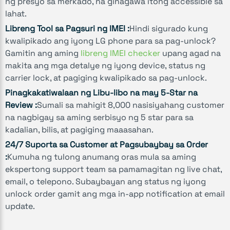
ng presyo sa merkado, na ginagawa itong accessible sa
lahat.
Libreng Tool sa Pagsuri ng IMEI :
Hindi sigurado kung
kwalipikado ang iyong LG phone para sa pag-unlock?
Gamitin ang aming
libreng IMEI checker
upang agad na
makita ang mga detalye ng iyong device, status ng
carrier lock, at pagiging kwalipikado sa pag-unlock.
Pinagkakatiwalaan ng Libu-libo na may 5-Star na
Review :
Sumali sa mahigit 8,000 nasisiyahang customer
na nagbigay sa aming serbisyo ng 5 star para sa
kadalian, bilis, at pagiging maaasahan.
24/7 Suporta sa Customer at Pagsubaybay sa Order
:
Kumuha ng tulong anumang oras mula sa aming
ekspertong support team sa pamamagitan ng live chat,
email, o telepono. Subaybayan ang status ng iyong
unlock order gamit ang mga in-app notification at email
update.