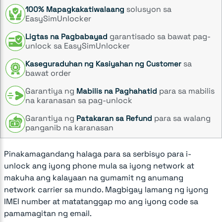
solusyon sa
100% Mapagkakatiwalaang
EasySimUnlocker
garantisado sa bawat pag-
Ligtas na Pagbabayad
unlock sa EasySimUnlocker
sa
Kaseguraduhan ng Kasiyahan ng Customer
bawat order
Garantiya ng
para sa mabilis
Mabilis na Paghahatid
na karanasan sa pag-unlock
Garantiya ng
para sa walang
Patakaran sa Refund
panganib na karanasan
Pinakamagandang halaga para sa serbisyo para i-
unlock ang iyong phone mula sa iyong network at
makuha ang kalayaan na gumamit ng anumang
network carrier sa mundo. Magbigay lamang ng iyong
IMEI number at matatanggap mo ang iyong code sa
pamamagitan ng email.