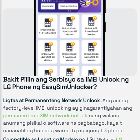
Bakit Piliin ang Serbisyo sa IMEI Unlock ng
LG Phone ng EasySimUnlocker?
Ligtas at Permanenteng Network Unlock :
Ang aming
factory-level IMEI unlocking ay ginagarantiyahan ang
permanenteng SIM network unlock
nang walang
anumang pisikal o software na pagbabago, kaya’t
nananatiling buo ang warranty ng iyong LG phone.
Compatible sa Lahat ng Modelo ng LG :
Mula sa
LG