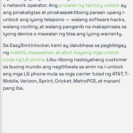
o network operator. Ang
proseso ng factory unlock
ay
ang pinakaligtas at pinakaepektibong paraan upang i-
unlock ang iyong telepono — walang software hacks,
walang rooting, at walang panganib na makapinsala sa
iyong device o mawalan ng bisa ang iyong warranty.
Sa EasySimUnlocker, kami ay dalubhasa sa pagbibigay
ng
mabilis, maaasahan, at abot-kayang mga unlock
code ng LG phone.
Libu-libong nasisiyahang customer
sa buong mundo ang nagtitiwala sa amin na i-unlock
ang mga LG phone mula sa mga carrier tulad ng AT&T, T-
Mobile, Verizon, Sprint, Cricket, MetroPCS, at marami
pang iba.