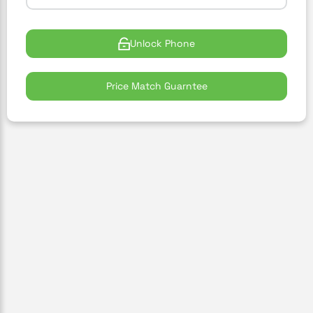
Unlock Phone
Price Match Guarntee