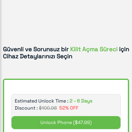
Güvenli ve Sorunsuz bir
Kilit Açma Süreci
için
Cihaz Detaylarınızı Seçin
Estimated Unlock Time :
2 - 6 Days
Discount :
$
100.98
52
% OFF
Unlock Phone
($47.99)