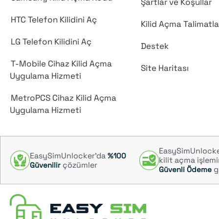
Şartlar ve Koşullar
HTC Telefon Kilidini Aç
Kilid Açma Talimatla
LG Telefon Kilidini Aç
Destek
T-Mobile Cihaz Kilid Açma
Site Haritası
Uygulama Hizmeti
MetroPCS Cihaz Kilid Açma
Uygulama Hizmeti
EasySimUnlocke
EasySimUnlocker’da
%100
kilit açma işlem
çözümler
Güvenilir
g
Güvenli Ödeme