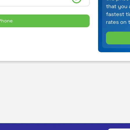
that you 
fastest t
Phone
rates on 