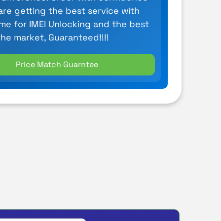
are getting the best service with
ime for IMEI Unlocking and the best
the market, Guaranteed!!!!
Price Match Guarntee