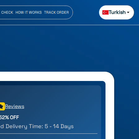
Turkish
E CHECK
HOW IT WORKS
TRACK ORDER
Reviews
52
% OFF
d Delivery Time:
5 - 14 Days