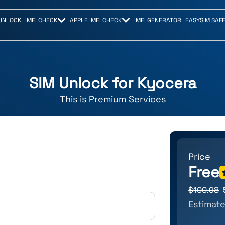
UNLOCK
IMEI CHECK
APPLE IMEI CHECK
IMEI GENERATOR
EASYSIM SAF
SIM Unlock for
Kyocera
This is
Premium
Services
Price
Free
$
100.98
Estimate