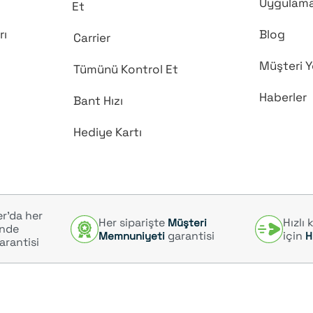
Uygulama
Et
rı
Blog
Carrier
Müşteri Y
Tümünü Kontrol Et
Haberler
Bant Hızı
Hediye Kartı
r’da her
Her siparişte
Hızlı
Müşteri
inde
garantisi
için
Memnuniyeti
H
arantisi