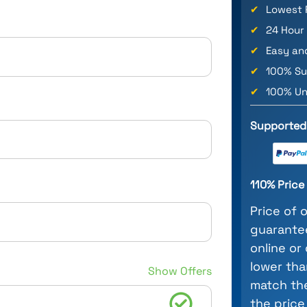
✔
Lowest 
✔
24 Hour
✔
Easy an
✔
100% Su
✔
100% Un
Supported
110% Pric
Price of 
guarantee
online or
lower tha
Show Offers
match the
the price