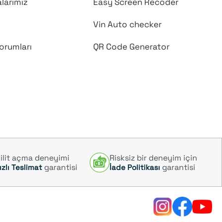
larımız
Easy Screen Recoder
Vin Auto checker
orumları
QR Code Generator
 kilit açma deneyimi
Risksiz bir deneyim için
garantisi
garantisi
ızlı Teslimat
İade Politikası