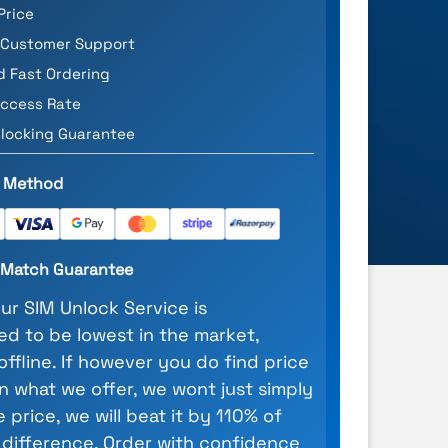
Price
 Customer Support
d Fast Ordering
ccess Rate
locking Guarantee
 Method
e Match Guarantee
our SIM Unlock Service is
d to be lowest in the market,
 offline. If however you do find price
n what we offer, we wont just simply
 price, we will beat it by 110% of
 difference. Order with confidence