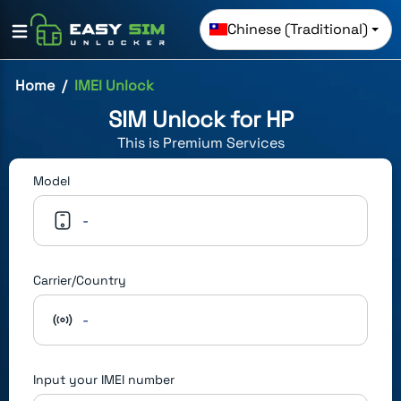
Chinese (Traditional)
Home
IMEI Unlock
SIM Unlock for
HP
This is
Premium
Services
Model
-
Carrier/Country
-
Input your IMEI number