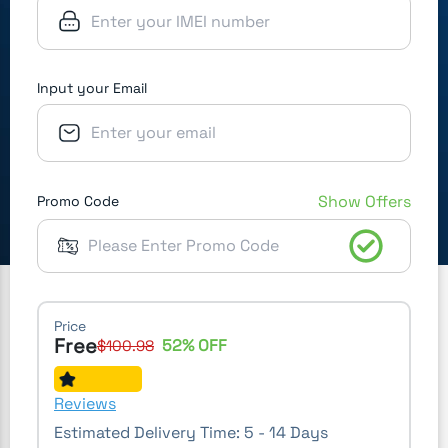
Input your Email
Show Offers
Promo Code
Price
Free
52
% OFF
$
100.98
Reviews
Estimated Delivery Time:
5 - 14 Days