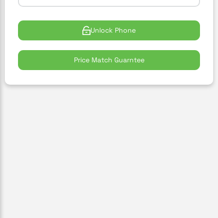
Unlock Phone
Price Match Guarntee