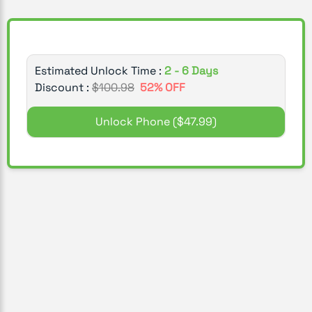
Estimated Unlock Time :
2 - 6 Days
Discount :
$
100.98
52
% OFF
Unlock Phone
($47.99)