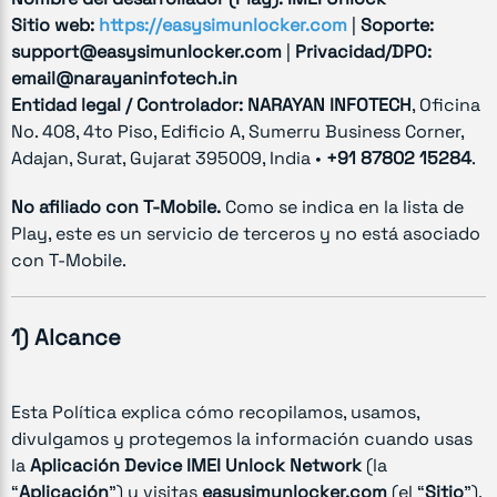
Sitio web:
https://easysimunlocker.com
|
Soporte:
support@easysimunlocker.com
|
Privacidad/DPO:
email@narayaninfotech.in
Entidad legal / Controlador:
NARAYAN INFOTECH
, Oficina
No. 408, 4to Piso, Edificio A, Sumerru Business Corner,
Adajan, Surat, Gujarat 395009, India •
+91 87802 15284
.
No afiliado con T-Mobile.
Como se indica en la lista de
Play, este es un servicio de terceros y no está asociado
con T-Mobile.
1) Alcance
Esta Política explica cómo recopilamos, usamos,
divulgamos y protegemos la información cuando usas
la
Aplicación Device IMEI Unlock Network
(la
“
Aplicación
”) y visitas
easysimunlocker.com
(el “
Sitio
”).