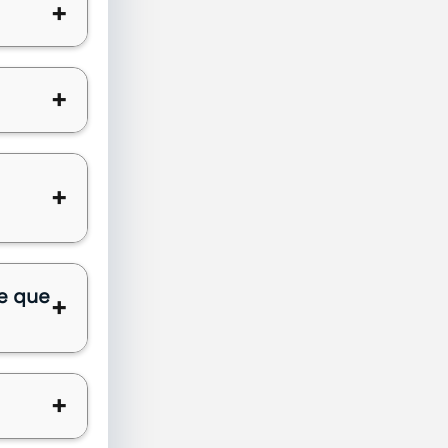
+
+
+
ce que
+
+