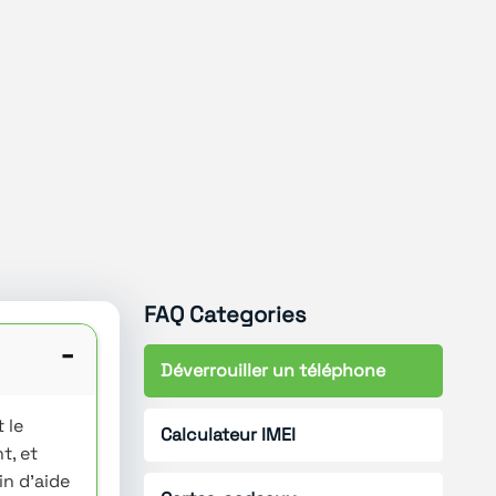
FAQ Categories
-
Déverrouiller un téléphone
 le
Calculateur IMEI
t, et
in d'aide