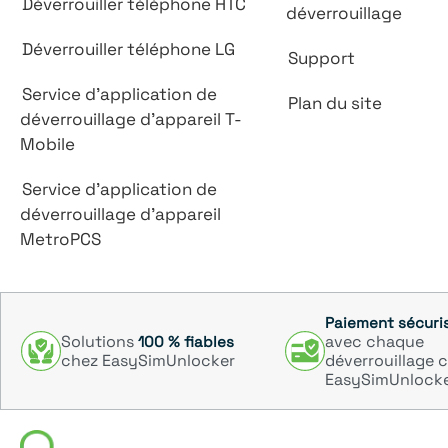
Déverrouiller téléphone HTC
déverrouillage
Déverrouiller téléphone LG
Support
Service d'application de
Plan du site
déverrouillage d'appareil T-
Mobile
Service d'application de
déverrouillage d'appareil
MetroPCS
Paiement sécuri
Solutions
avec chaque
100 % fiables
chez EasySimUnlocker
déverrouillage 
EasySimUnlock