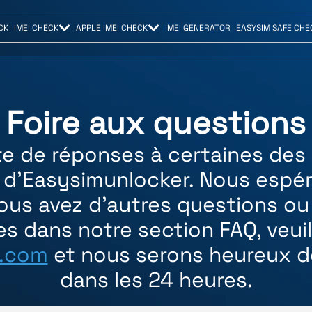
CK
IMEI CHECK
APPLE IMEI CHECK
IMEI GENERATOR
EASYSIM SAFE CHE
Foire aux questions
te de réponses à certaines des
s d'Easysimunlocker. Nous espé
 vous avez d'autres questions 
s dans notre section FAQ, veui
r.com
et nous serons heureux d
dans les 24 heures.