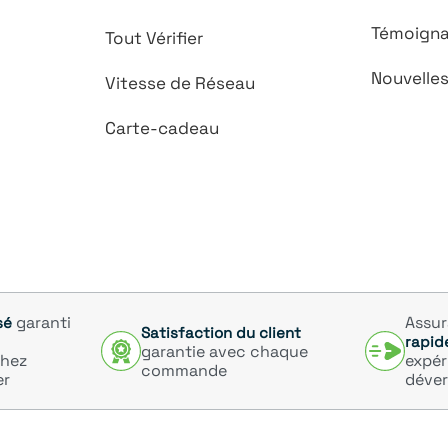
Témoign
Tout Vérifier
Nouvelle
Vitesse de Réseau
Carte-cadeau
garanti
Assu
sé
Satisfaction du client
rapid
garantie avec chaque
chez
expér
commande
er
déver