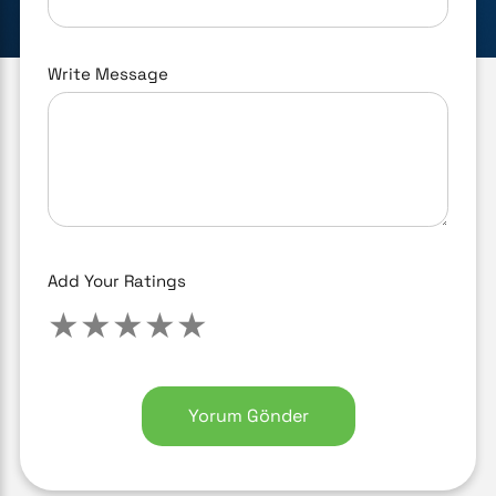
Write Message
Add Your Ratings
★
★
★
★
★
Yorum Gönder