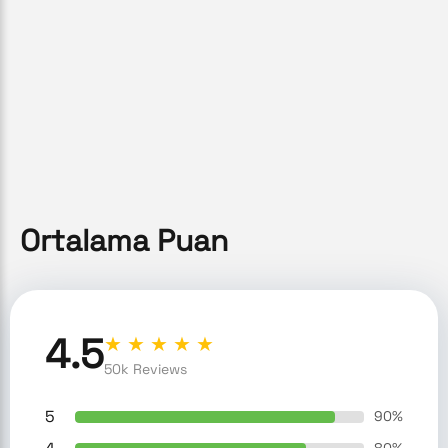
Ortalama Puan
4.5
★ ★ ★ ★ ★
50k Reviews
5
90
%