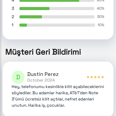
4
80
%
3
40
%
2
30
%
1
10
%
Müşteri Geri Bildirimi
Dustin Perez
D
★
★
★
★
★
October 2024
Hey, telefonumu kesinlikle kilit açabileceklerini
söylediler. Bu adamlar harika, AT&T'den Note
3'ümü ücretsiz kilit açtılar, nefret edenleri
unutun. Harika iş, çocuklar.