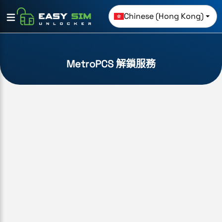
Chinese (Hong Kong)
MetroPCS 解鎖服務