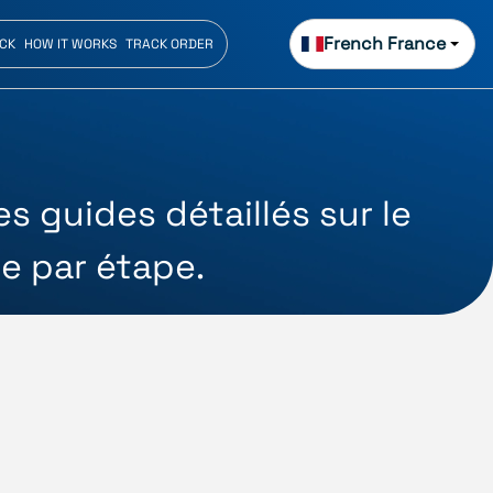
French France
ECK
HOW IT WORKS
TRACK ORDER
 guides détaillés sur le
e par étape.