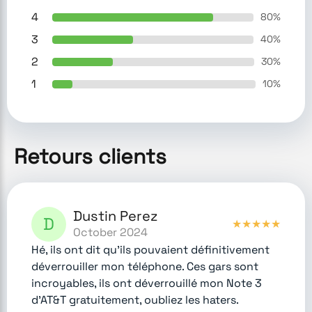
4
80
%
3
40
%
2
30
%
1
10
%
Retours clients
Dustin Perez
D
★
★
★
★
★
October 2024
Hé, ils ont dit qu'ils pouvaient définitivement
déverrouiller mon téléphone. Ces gars sont
incroyables, ils ont déverrouillé mon Note 3
d'AT&T gratuitement, oubliez les haters.