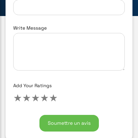
Write Message
Add Your Ratings
★
★
★
★
★
Soumettre un avis