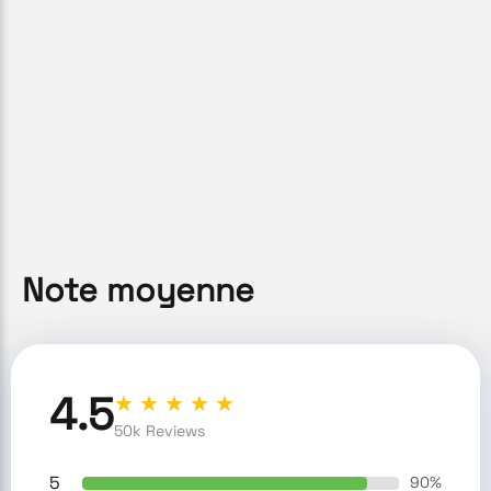
Note moyenne
4.5
★ ★ ★ ★ ★
50k Reviews
5
90
%