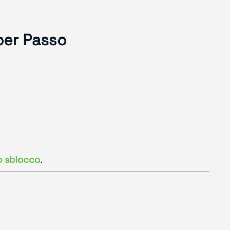
per Passo
lo sblocco
.