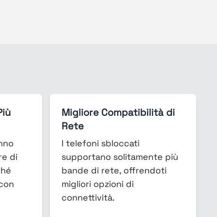
Più
Migliore Compatibilità di
Rete
anno
I telefoni sbloccati
e di
supportano solitamente più
ché
bande di rete, offrendoti
 con
migliori opzioni di
connettività.