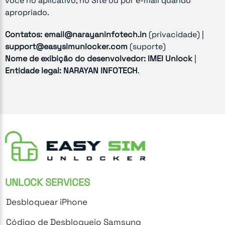
você no aplicativo, no Site ou por e-mail quando
apropriado.
Contatos:
email@narayaninfotech.in
(privacidade) |
support@easysimunlocker.com
(suporte)
Nome de exibição do desenvolvedor:
IMEI Unlock
|
Entidade legal:
NARAYAN INFOTECH
.
UNLOCK SERVICES
Desbloquear iPhone
Código de Desbloqueio Samsung