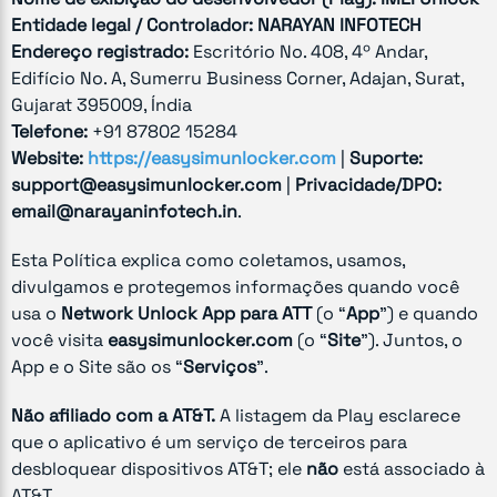
Entidade legal / Controlador:
NARAYAN INFOTECH
Endereço registrado:
Escritório No. 408, 4º Andar,
Edifício No. A, Sumerru Business Corner, Adajan, Surat,
Gujarat 395009, Índia
Telefone:
+91 87802 15284
Website:
https://easysimunlocker.com
|
Suporte:
support@easysimunlocker.com
|
Privacidade/DPO:
email@narayaninfotech.in
.
Esta Política explica como coletamos, usamos,
divulgamos e protegemos informações quando você
usa o
Network Unlock App para ATT
(o “
App
”) e quando
você visita
easysimunlocker.com
(o “
Site
”). Juntos, o
App e o Site são os “
Serviços
”.
Não afiliado com a AT&T.
A listagem da Play esclarece
que o aplicativo é um serviço de terceiros para
desbloquear dispositivos AT&T; ele
não
está associado à
AT&T.