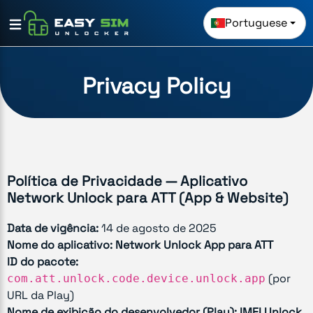
Portuguese
Privacy Policy
Política de Privacidade — Aplicativo
Network Unlock para ATT (App & Website)
Data de vigência:
14 de agosto de 2025
Nome do aplicativo:
Network Unlock App para ATT
ID do pacote:
(por
com.att.unlock.code.device.unlock.app
URL da Play)
Nome de exibição do desenvolvedor (Play):
IMEI Unlock