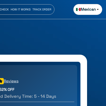
Mexican
 CHECK
HOW IT WORKS
TRACK ORDER
Reviews
52
% OFF
d Delivery Time:
5 - 14 Days