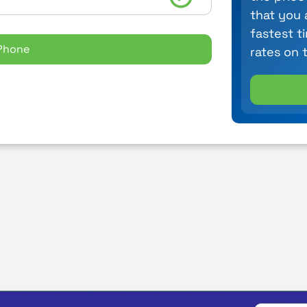
that you 
fastest t
Phone
rates on 