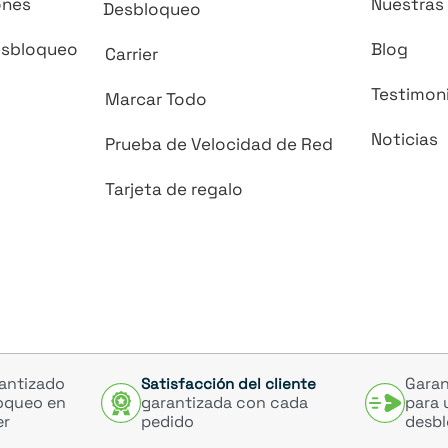
ones
Nuestras 
Desbloqueo
esbloqueo
Blog
Carrier
Testimon
Marcar Todo
Noticias
Prueba de Velocidad de Red
Tarjeta de regalo
antizado
Garan
Satisfacción del cliente
oqueo en
garantizada con cada
para 
er
pedido
desbl