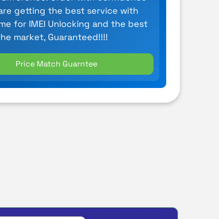
are getting the best service with
ime for IMEI Unlocking and the best
the market, Guaranteed!!!!
Price Match Guarntee