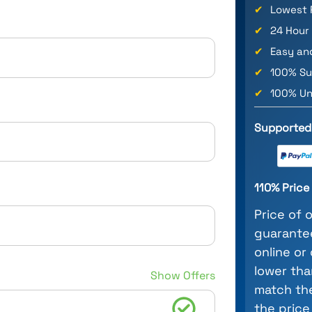
✔
Lowest 
✔
24 Hour
✔
Easy an
✔
100% Su
✔
100% Un
Supported
110% Pric
Price of 
guarantee
online or
lower tha
Show Offers
match the
the price