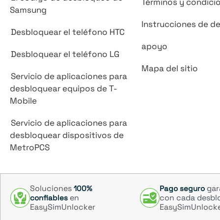
Términos y condici
Samsung
Instrucciones de d
Desbloquear el teléfono HTC
apoyo
Desbloquear el teléfono LG
Mapa del sitio
Servicio de aplicaciones para
desbloquear equipos de T-
Mobile
Servicio de aplicaciones para
desbloquear dispositivos de
MetroPCS
Soluciones
gar
100%
Pago seguro
en
con cada desbl
confiables
EasySimUnlocker
EasySimUnlock