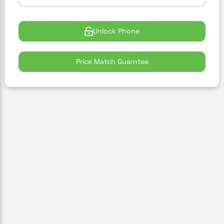
Unlock Phone
Price Match Guarntee