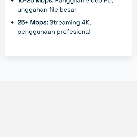
10-25 Mbps:
Panggilan video HD,
unggahan file besar
25+ Mbps:
Streaming 4K,
penggunaan profesional