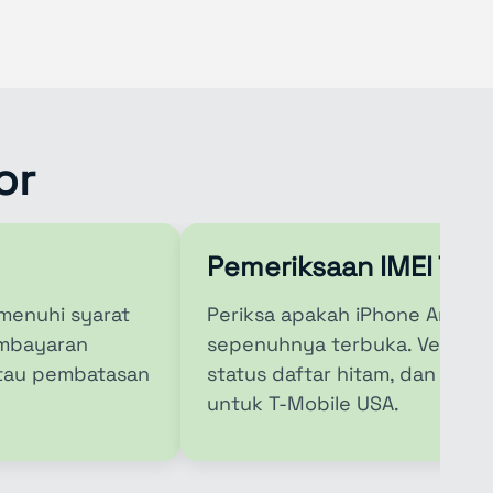
or
Pemeriksaan IMEI T-M
menuhi syarat
Periksa apakah iPhone Anda t
pembayaran
sepenuhnya terbuka. Verifikas
atau pembatasan
status daftar hitam, dan kel
untuk T-Mobile USA.