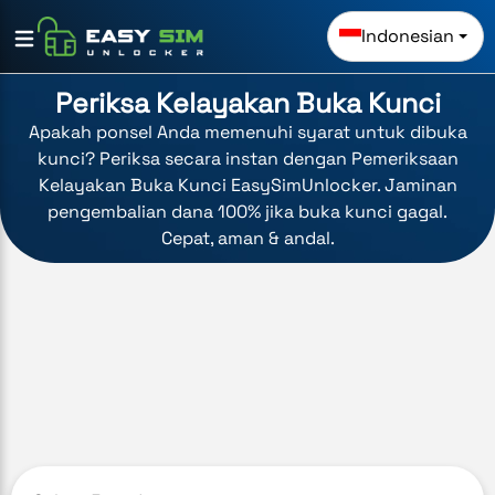
Indonesian
Periksa Kelayakan Buka Kunci
Apakah ponsel Anda memenuhi syarat untuk dibuka
kunci? Periksa secara instan dengan Pemeriksaan
Kelayakan Buka Kunci EasySimUnlocker. Jaminan
pengembalian dana 100% jika buka kunci gagal.
Cepat, aman & andal.