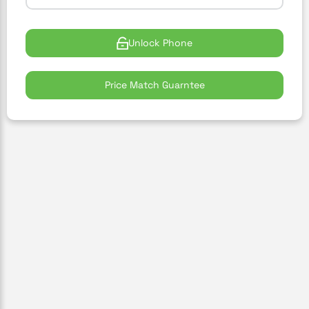
Unlock Phone
Price Match Guarntee