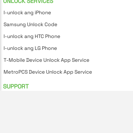
UNLOCK SERVICES
I-unlock ang iPhone
Samsung Unlock Code
I-unlock ang HTC Phone
I-unlock ang LG Phone
T-Mobile Device Unlock App Service
MetroPCS Device Unlock App Service
SUPPORT
Mga Madalas Itanong
Patakaran sa Privacy
Mga Termino at Kondisyon