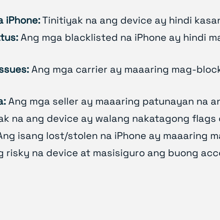
a iPhone:
Tinitiyak na ang device ay hindi kas
tus:
Ang mga blacklisted na iPhone ay hindi m
issues:
Ang mga carrier ay maaaring mag-block
a:
Ang mga seller ay maaaring patunayan na ang
yak na ang device ay walang nakatagong flags o
ng isang lost/stolen na iPhone ay maaaring m
g risky na device at masisiguro ang buong acce