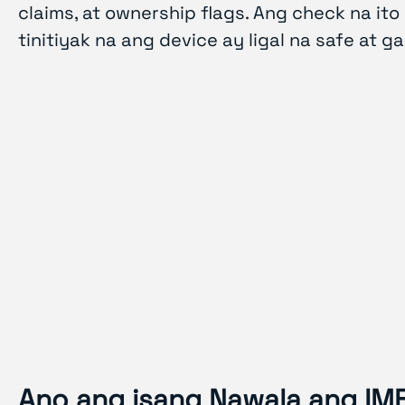
claims, at ownership flags. Ang check na it
tinitiyak na ang device ay ligal na safe at
Ano ang isang Nawala ang IM