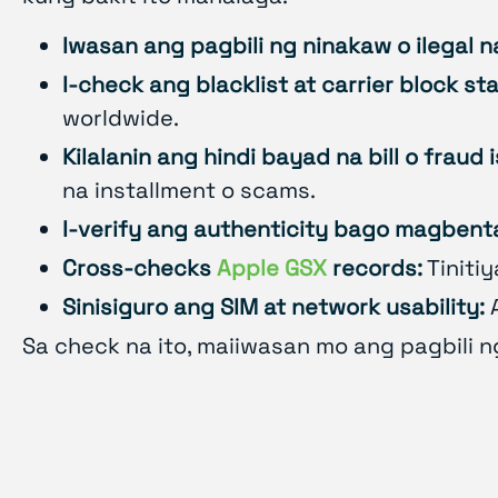
Iwasan ang pagbili ng ninakaw o ilegal n
I-check ang blacklist at carrier block sta
worldwide.
Kilalanin ang hindi bayad na bill o fraud 
na installment o scams.
I-verify ang authenticity bago magbent
Cross-checks
Apple GSX
records:
Tiniti
Sinisiguro ang SIM at network usability:
A
Sa check na ito, maiiwasan mo ang pagbili n