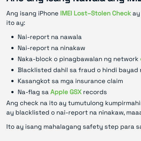
Ang isang iPhone
IMEI Lost–Stolen Check
ay 
ito ay:
Nai-report na nawala
Nai-report na ninakaw
Naka-block o pinagbawalan ng network
Blacklisted dahil sa fraud o hindi bayad 
Kasangkot sa mga insurance claim
Na-flag sa
Apple GSX
records
Ang check na ito ay tumutulong kumpirmahin 
ay blacklisted o nai-report na ninakaw, ma
Ito ay isang mahalagang safety step para s