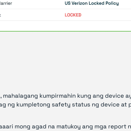
 mahalagang kumpirmahin kung ang device ay n
 ng kumpletong safety status ng device at p
maaari mong agad na matukoy ang mga report ng