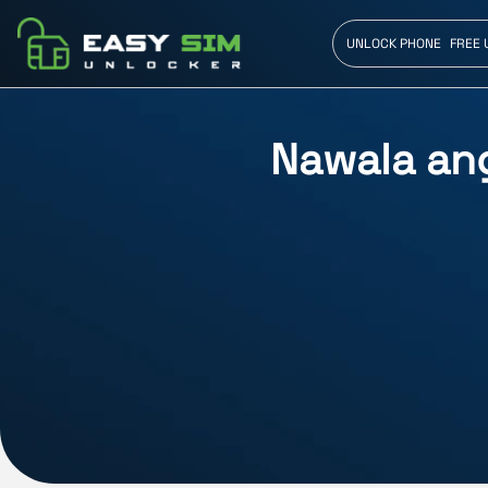
UNLOCK PHONE
FREE 
Nawala an