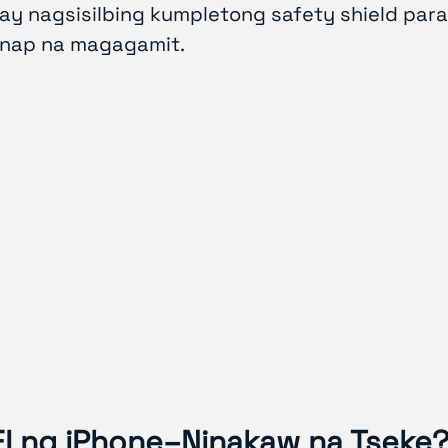
o ay nagsisilbing kumpletong safety shield par
 ganap na magagamit.
EI ng iPhone–Ninakaw na Tseke