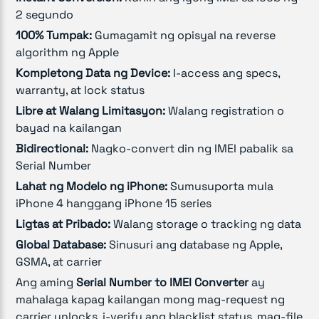
2 segundo
100% Tumpak:
Gumagamit ng opisyal na reverse
algorithm ng Apple
Kompletong Data ng Device:
I-access ang specs,
warranty, at lock status
Libre at Walang Limitasyon:
Walang registration o
bayad na kailangan
Bidirectional:
Nagko-convert din ng IMEI pabalik sa
Serial Number
Lahat ng Modelo ng iPhone:
Sumusuporta mula
iPhone 4 hanggang iPhone 15 series
Ligtas at Pribado:
Walang storage o tracking ng data
Global Database:
Sinusuri ang database ng Apple,
GSMA, at carrier
Ang aming
Serial Number to IMEI Converter
ay
mahalaga kapag kailangan mong mag-request ng
carrier unlocks, i-verify ang blacklist status, mag-file