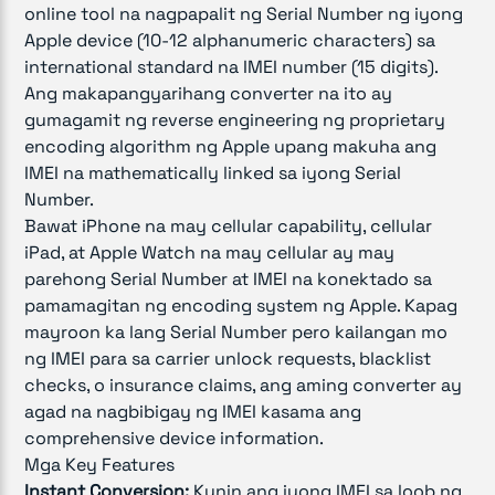
online tool na nagpapalit ng Serial Number ng iyong
Apple device (10-12 alphanumeric characters) sa
international standard na IMEI number (15 digits).
Ang makapangyarihang converter na ito ay
gumagamit ng reverse engineering ng proprietary
encoding algorithm ng Apple upang makuha ang
IMEI na mathematically linked sa iyong Serial
Number.
Bawat iPhone na may cellular capability, cellular
iPad, at Apple Watch na may cellular ay may
parehong Serial Number at IMEI na konektado sa
pamamagitan ng encoding system ng Apple. Kapag
mayroon ka lang Serial Number pero kailangan mo
ng IMEI para sa carrier unlock requests, blacklist
checks, o insurance claims, ang aming converter ay
agad na nagbibigay ng IMEI kasama ang
comprehensive device information.
Mga Key Features
Instant Conversion:
Kunin ang iyong IMEI sa loob ng