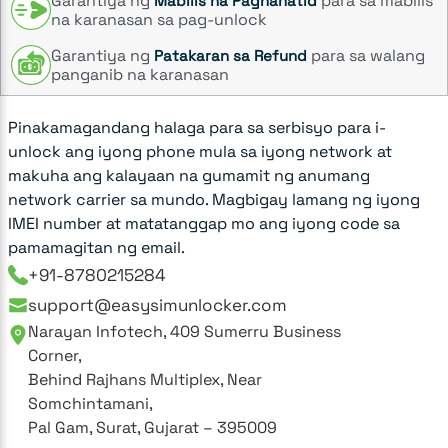
Garantiya ng
para sa mabilis
Mabilis na Paghahatid
na karanasan sa pag-unlock
Garantiya ng
para sa walang
Patakaran sa Refund
panganib na karanasan
Pinakamagandang halaga para sa serbisyo para i-
unlock ang iyong phone mula sa iyong network at
makuha ang kalayaan na gumamit ng anumang
network carrier sa mundo. Magbigay lamang ng iyong
IMEI number at matatanggap mo ang iyong code sa
pamamagitan ng email.
+91-8780215284
support@easysimunlocker.com
Narayan Infotech, 409 Sumerru Business
Corner,
Behind Rajhans Multiplex, Near
Somchintamani,
Pal Gam, Surat, Gujarat – 395009