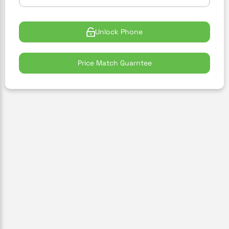
Unlock Phone
Price Match Guarntee