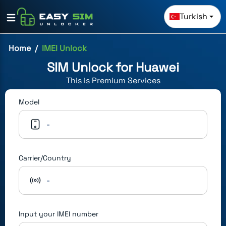
Turkish
Home
IMEI Unlock
SIM Unlock for
Huawei
This is
Premium
Services
Model
-
Carrier/Country
-
Input your IMEI number