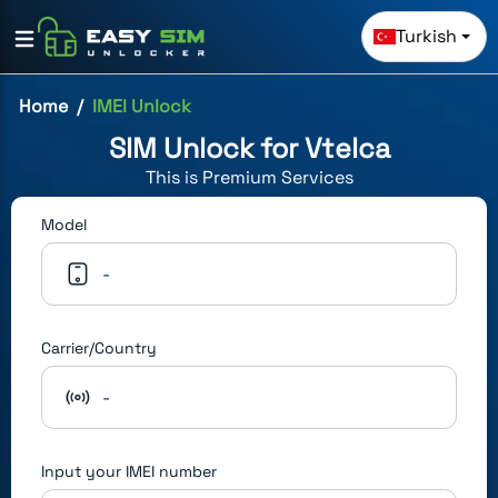
Turkish
Home
IMEI Unlock
SIM Unlock for
Vtelca
This is
Premium
Services
Model
-
Carrier/Country
-
Input your IMEI number