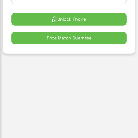
Unlock Phone
Price Match Guarntee