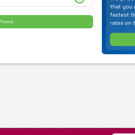
that you 
fastest t
Phone
rates on 