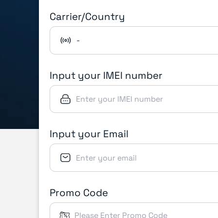
Carrier/Country
-
Input your IMEI number
Input your Email
Promo Code