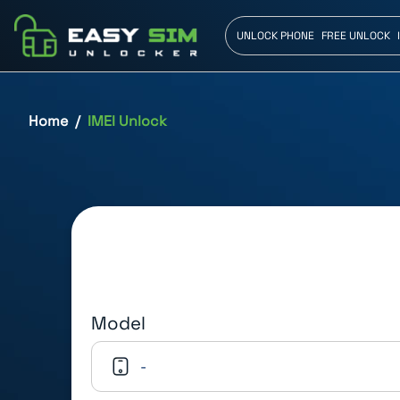
UNLOCK PHONE
FREE UNLOCK
Home
IMEI Unlock
Model
-