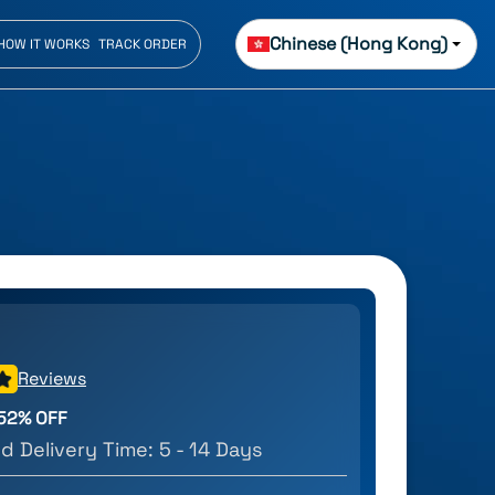
Chinese (Hong Kong)
HOW IT WORKS
TRACK ORDER
Reviews
52
% OFF
d Delivery Time:
5 - 14 Days