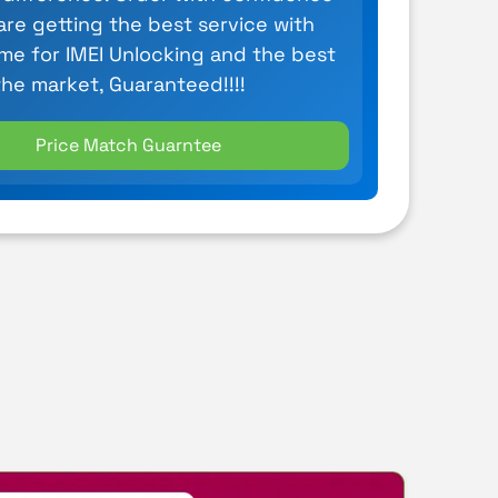
are getting the best service with
ime for IMEI Unlocking and the best
the market, Guaranteed!!!!
Price Match Guarntee