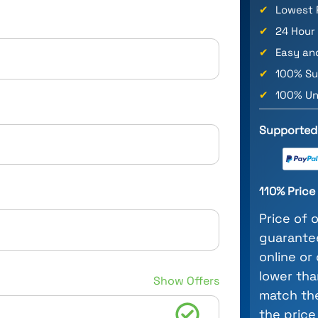
✔
Lowest 
✔
24 Hour
✔
Easy an
✔
100% Su
✔
100% Un
Supported
110% Pric
Price of 
guarantee
online or
lower tha
Show Offers
match the
the price