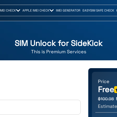
IMEI CHECK
APPLE IMEI CHECK
IMEI GENERATOR
EASYSIM SAFE CHECK
SIM Unlock for
SideKick
This is
Premium
Services
Price
Free
$
100.98
Estimate