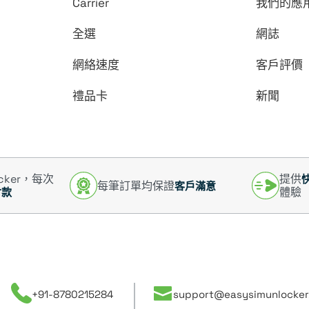
Carrier
我們的應
全選
網誌
網絡速度
客戶評價
禮品卡
新聞
ocker，每次
提供
每筆訂單均保證
客戶滿意
體驗
付款
+91-8780215284
support@easysimunlocker