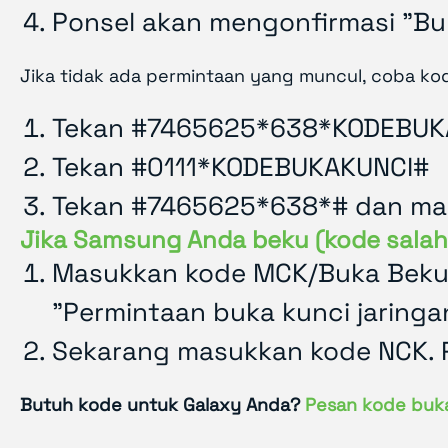
Ponsel akan mengonfirmasi "Buk
Jika tidak ada permintaan yang muncul, coba kod
Tekan #7465625*638*KODEBUKAK
Tekan #0111*KODEBUKAKUNCI#
Tekan #7465625*638*# dan mas
Jika Samsung Anda beku (kode salah 
Masukkan kode MCK/Buka Beku t
"Permintaan buka kunci jaringan
Sekarang masukkan kode NCK. P
Butuh kode untuk Galaxy Anda?
Pesan kode buka