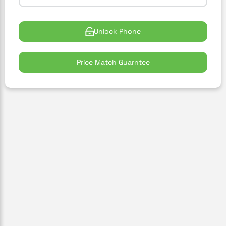
Unlock Phone
Price Match Guarntee