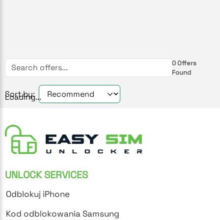
0
Offers
Found
Sort by:
Loading...
UNLOCK SERVICES
Odblokuj iPhone
Kod odblokowania Samsung