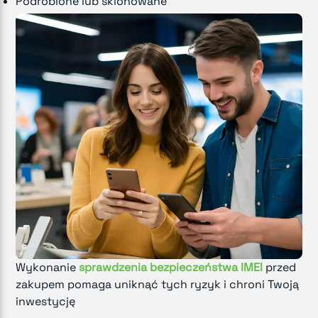
Podrobione lub sklonowane
Wykonanie
sprawdzenia bezpieczeństwa IMEI
przed
zakupem pomaga uniknąć tych ryzyk i chroni Twoją
inwestycję