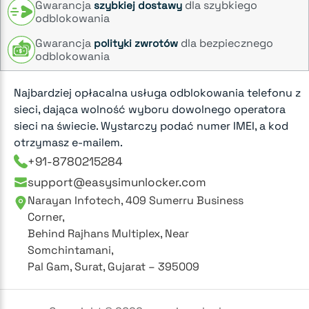
Gwarancja
dla szybkiego
szybkiej dostawy
odblokowania
Gwarancja
dla bezpiecznego
polityki zwrotów
odblokowania
Najbardziej opłacalna usługa odblokowania telefonu z
sieci, dająca wolność wyboru dowolnego operatora
sieci na świecie. Wystarczy podać numer IMEI, a kod
otrzymasz e-mailem.
+91-8780215284
support@easysimunlocker.com
Narayan Infotech, 409 Sumerru Business
Corner,
Behind Rajhans Multiplex, Near
Somchintamani,
Pal Gam, Surat, Gujarat – 395009