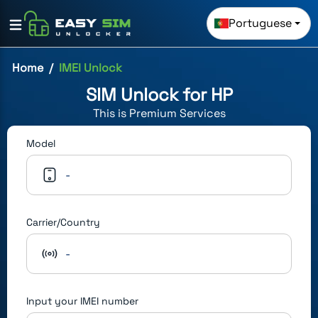
Portuguese
Home
IMEI Unlock
SIM Unlock for
HP
This is
Premium
Services
Model
-
Carrier/Country
-
Input your IMEI number