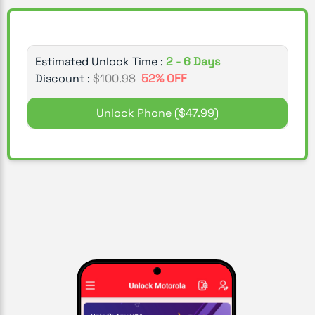
Estimated Unlock Time :
2 - 6 Days
Discount :
$
100.98
52
% OFF
Unlock Phone
($47.99)