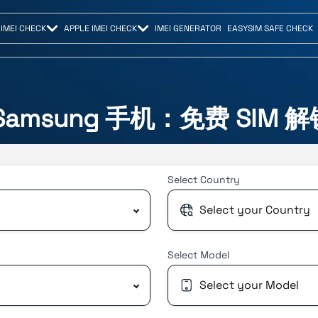
IMEI CHECK
APPLE IMEI CHECK
IMEI GENERATOR
EASYSIM SAFE CHECK
amsung 手机：免费 SIM
Select
Country
Select your Country
Select
Model
Select your Model