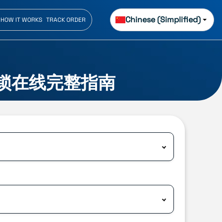
Chinese (Simplified)
HOW IT WORKS
TRACK ORDER
 解锁在线完整指南