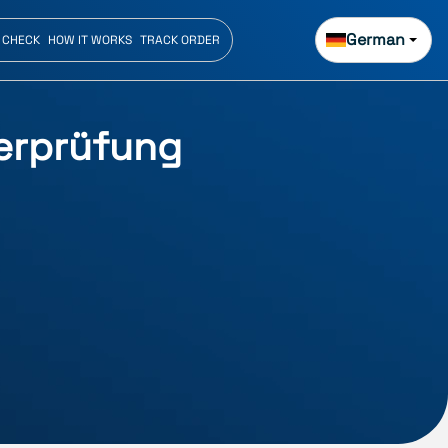
German
 CHECK
HOW IT WORKS
TRACK ORDER
berprüfung