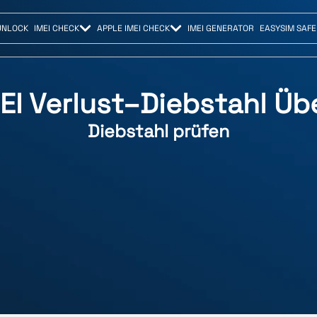
UNLOCK
IMEI CHECK
APPLE IMEI CHECK
IMEI GENERATOR
EASYSIM SAFE
EI Verlust–Diebstahl Ü
Diebstahl prüfen