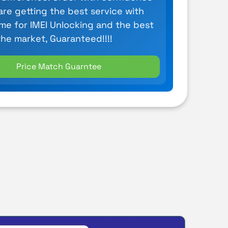
are getting the best service with
ime for IMEI Unlocking and the best
the market, Guaranteed!!!!
Price Match Guarntee