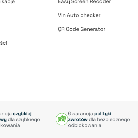
ikacje
Easy Screen Recoder
Vin Auto checker
QR Code Generator
ści
ancja
Gwarancja
szybkiej
polityki
dla szybkiego
dla bezpiecznego
awy
zwrotów
okowania
odblokowania