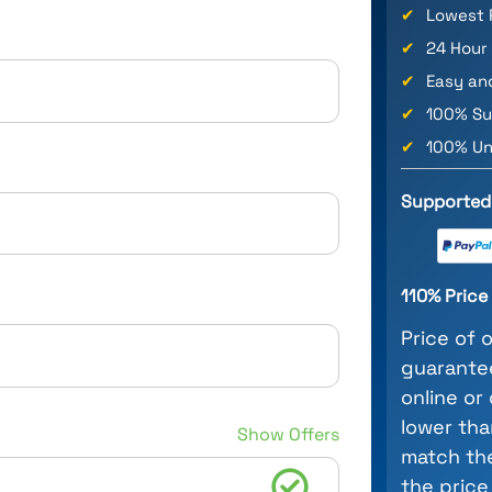
✔
Lowest 
✔
24 Hour
✔
Easy an
✔
100% Su
✔
100% Un
Supported
110% Pric
Price of 
guarantee
online or
lower tha
Show Offers
match the
the price