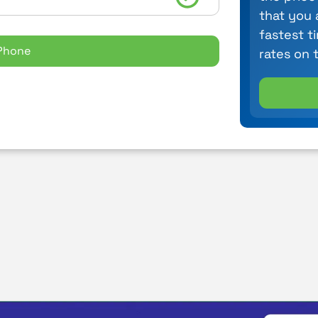
that you 
fastest t
Phone
rates on 