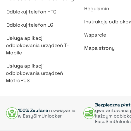
Regulamin
Odblokuj telefon HTC
Instrukcje odbloko
Odblokuj telefon LG
Wsparcie
Usługa aplikacji
odblokowania urządzeń T-
Mapa strony
Mobile
Usługa aplikacji
odblokowania urządzeń
MetroPCS
Bezpieczna pła
rozwiązania
gwarantowana 
100% Zaufane
w EasySimUnlocker
każdym odblok
EasySimUnlock