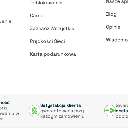
Nasze apl
Odblokowania
Blog
Carrier
wania
Opinie
Zaznacz Wszystkie
Wiadomo
Prędkości Sieci
Karta podarunkowa
tność
Gwar
Satysfakcja klienta
przy
gwarantowana przy
dost
owaniu w
każdym zamówieniu
odbl
er