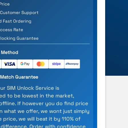
Price
 Customer Support
d Fast Ordering
ccess Rate
locking Guarantee
 Method
e Match Guarantee
our SIM Unlock Service is
d to be lowest in the market,
 offline. If however you do find price
n what we offer, we wont just simply
 price, we will beat it by 110% of
 difference. Order with confidence