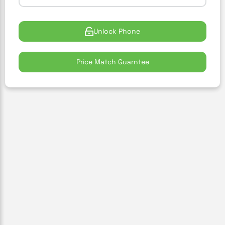
Unlock Phone
Price Match Guarntee