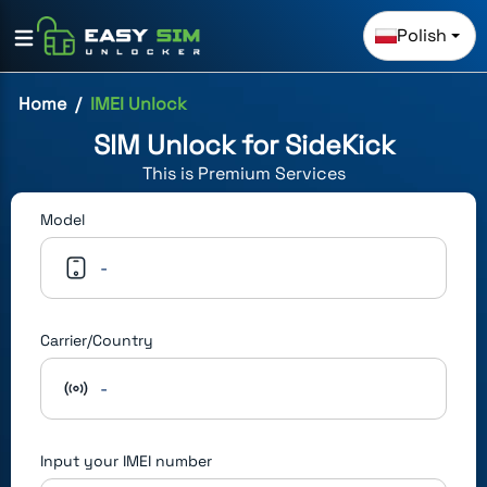
Polish
Home
IMEI Unlock
SIM Unlock for
SideKick
This is
Premium
Services
Model
-
Carrier/Country
-
Input your IMEI number